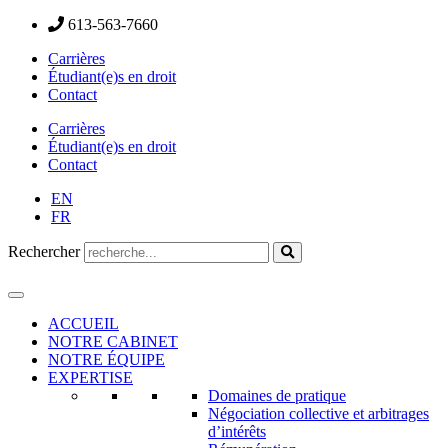
613-563-7660
Carrières
Étudiant(e)s en droit
Contact
Carrières
Étudiant(e)s en droit
Contact
EN
FR
Rechercher
ACCUEIL
NOTRE CABINET
NOTRE ÉQUIPE
EXPERTISE
Domaines de pratique
Négociation collective et arbitrages
d’intérêts