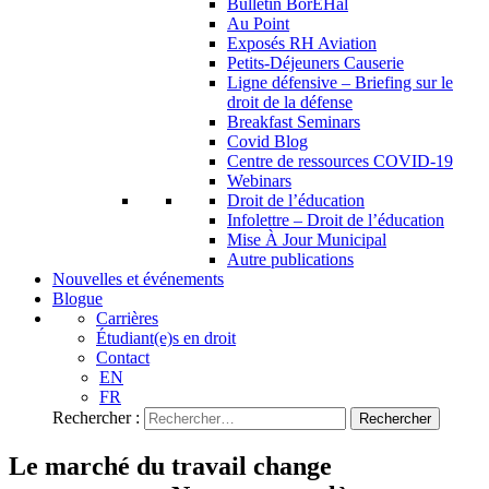
Bulletin BorEHal
Au Point
Exposés RH Aviation
Petits-Déjeuners Causerie
Ligne défensive – Briefing sur le
droit de la défense
Breakfast Seminars
Covid Blog
Centre de ressources COVID-19
Webinars
Droit de l’éducation
Infolettre – Droit de l’éducation
Mise À Jour Municipal
Autre publications
Nouvelles et événements
Blogue
Carrières
Étudiant(e)s en droit
Contact
EN
FR
Rechercher :
Le marché du travail change