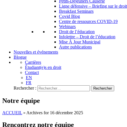
Petits-Déjeuners Causerie
Ligne défensive – Briefing sur le droit
Breakfast Seminars
Covid Blog
Centre de ressources COVID-19
Webinars
Droit de l’éducation
Infolettre – Droit de l’éducation
Mise À Jour Municipal
Autre publications
Nouvelles et événements
Blogue
Carrières
Étudiant(e)s en droit
Contact
EN
FR
Rechercher :
Notre équipe
ACCUEIL
»
Archives for 16 décembre 2025
Rencontrez notre équipe