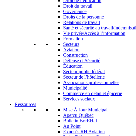
Droit de l’éducation
Droit du travail
Governance
Droits de la personne
Relations de travail
Santé et sécurité au travail/Indemnisat
Vie privée/Accès à l’information
Formation
Secteurs
Aviation
Construction
Défense et Sécurité
Éducation
Secteur public fédéral
Secteur de l’hôtellerie
Associations professionnelles
Municipalité
Commerce en détail et épicerie
Services sociaux
Ressources
Mise À Jour Municipal
Aperçu Québec
Bulletin BorEHal
Au Point
Exposés RH Aviation