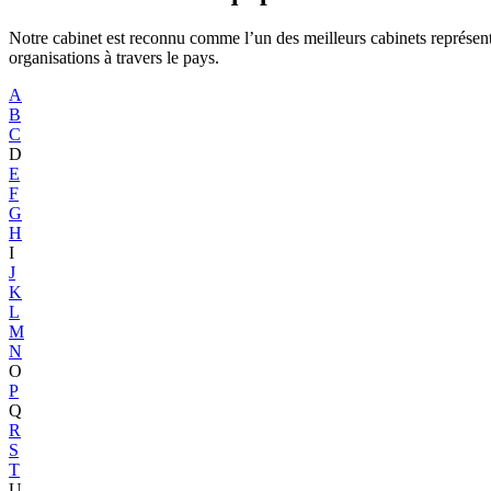
Notre cabinet est reconnu comme l’un des meilleurs cabinets représenta
organisations à travers le pays.
A
B
C
D
E
F
G
H
I
J
K
L
M
N
O
P
Q
R
S
T
U