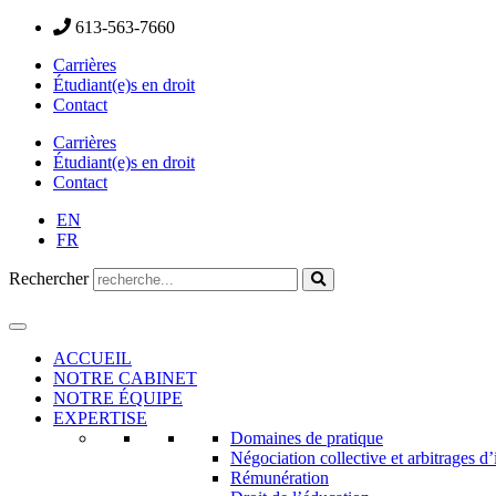
613-563-7660
Carrières
Étudiant(e)s en droit
Contact
Carrières
Étudiant(e)s en droit
Contact
EN
FR
Rechercher
ACCUEIL
NOTRE CABINET
NOTRE ÉQUIPE
EXPERTISE
Domaines de pratique
Négociation collective et arbitrages d’
Rémunération