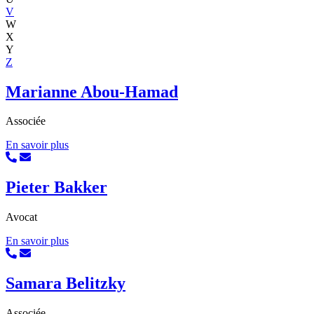
V
W
X
Y
Z
Marianne Abou-Hamad
Associée
En savoir plus
Pieter Bakker
Avocat
En savoir plus
Samara Belitzky
Associée